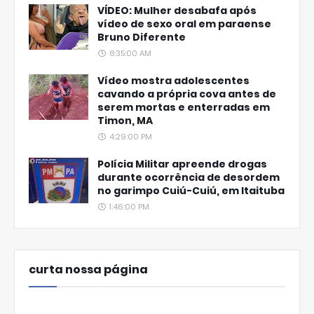
VÍDEO: Mulher desabafa após
vídeo de sexo oral em paraense
Bruno Diferente
8:35:00 AM
Vídeo mostra adolescentes
cavando a própria cova antes de
serem mortas e enterradas em
Timon, MA
4:29:00 PM
Polícia Militar apreende drogas
durante ocorrência de desordem
no garimpo Cuiú-Cuiú, em Itaituba
1:46:00 PM
curta nossa página