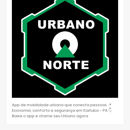
App de mobilidade urbana que conecta pessoas 📍
Economia, conforto e segurança em Itaituba – PA 👇
Baixe o app e chame seu Urbano agora