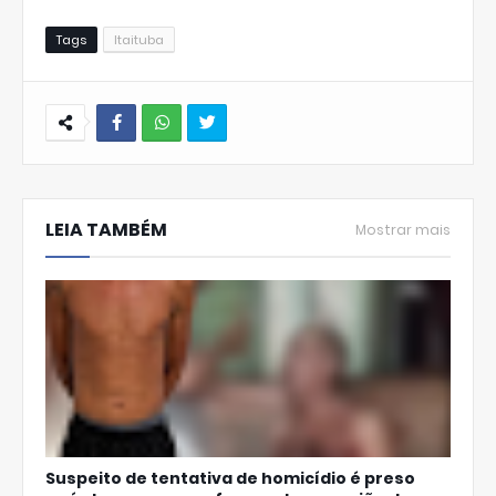
Tags
Itaituba
W
hats
LEIA TAMBÉM
Ap
Mostrar mais
p
Suspeito de tentativa de homicídio é preso