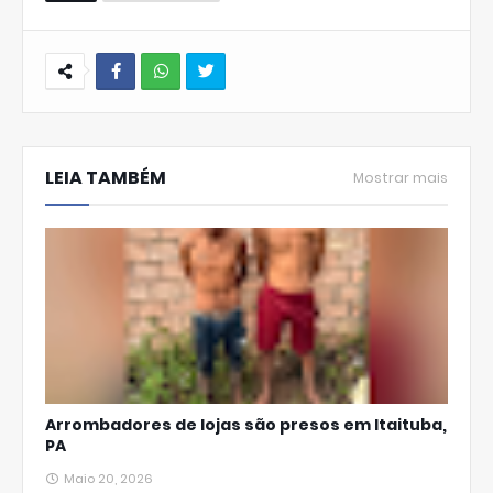
W
hats
LEIA TAMBÉM
Ap
Mostrar mais
p
Arrombadores de lojas são presos em Itaituba,
PA
Maio 20, 2026