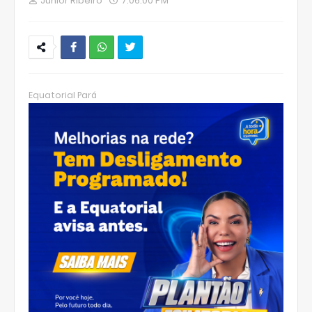
Junior Ribeiro
7:06:00 PM
W
hats
Equatorial Pará
Ap
p