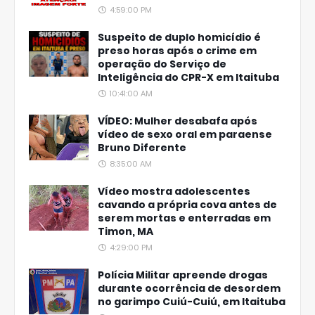
4:59:00 PM
Suspeito de duplo homicídio é
preso horas após o crime em
operação do Serviço de
Inteligência do CPR-X em Itaituba
10:41:00 AM
VÍDEO: Mulher desabafa após
vídeo de sexo oral em paraense
Bruno Diferente
8:35:00 AM
Vídeo mostra adolescentes
cavando a própria cova antes de
serem mortas e enterradas em
Timon, MA
4:29:00 PM
Polícia Militar apreende drogas
durante ocorrência de desordem
no garimpo Cuiú-Cuiú, em Itaituba