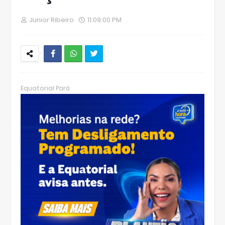
Junior Ribeiro
11:09:00 PM
W
hats
Equatorial Pará
Ap
p