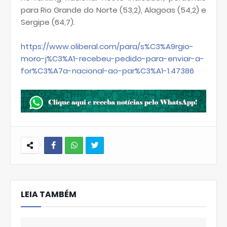
para Rio Grande do Norte (53,2), Alagoas (54,2) e
Sergipe (64,7).
https://www.oliberal.com/para/s%C3%A9rgio-
moro-j%C3%A1-recebeu-pedido-para-enviar-a-
for%C3%A7a-nacional-ao-par%C3%A1-1.47386
W
hats
LEIA TAMBÉM
Ap
p