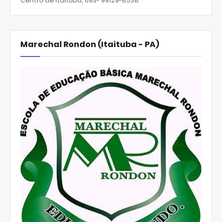
Centro de Itaituba, 093- 99129-8538
Marechal Rondon (Itaituba - PA)