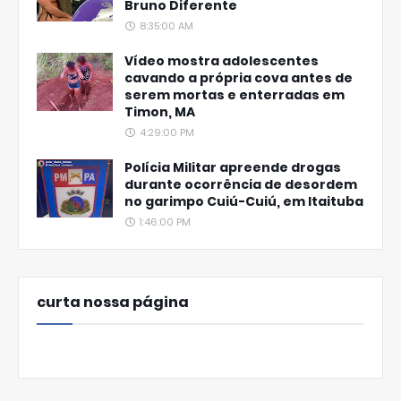
Bruno Diferente
8:35:00 AM
Vídeo mostra adolescentes
cavando a própria cova antes de
serem mortas e enterradas em
Timon, MA
4:29:00 PM
Polícia Militar apreende drogas
durante ocorrência de desordem
no garimpo Cuiú-Cuiú, em Itaituba
1:46:00 PM
curta nossa página