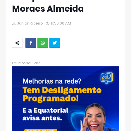
Moraes Almeida
Junior Ribeiro
11:50:00 AM
W
hats
Equatorial Pará
Ap
p