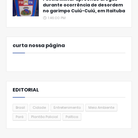
durante ocorrência de desordem
no garimpo Cuiú-Cuiú, em Itaituba
1:46:00 PM
curta nossa página
EDITORIAL
Brasil
Cidade
Entretenimento
Meio Ambiente
Pará
Plantão Policial
Política