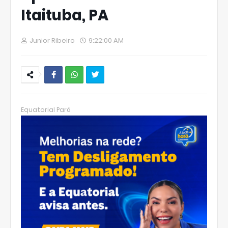
Itaituba, PA
Junior Ribeiro
9:22:00 AM
W
hats
Equatorial Pará
Ap
p