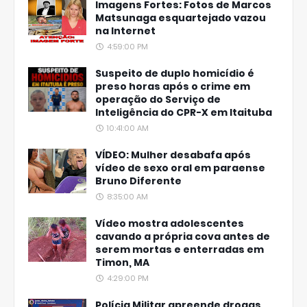
Imagens Fortes: Fotos de Marcos
Matsunaga esquartejado vazou
na Internet
4:59:00 PM
Suspeito de duplo homicídio é
preso horas após o crime em
operação do Serviço de
Inteligência do CPR-X em Itaituba
10:41:00 AM
VÍDEO: Mulher desabafa após
vídeo de sexo oral em paraense
Bruno Diferente
8:35:00 AM
Vídeo mostra adolescentes
cavando a própria cova antes de
serem mortas e enterradas em
Timon, MA
4:29:00 PM
Polícia Militar apreende drogas