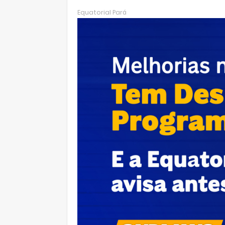
hats
Equatorial Pará
Ap
p