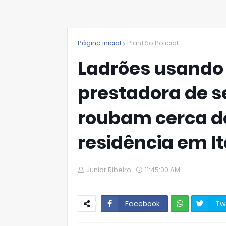
Página inicial
Plantão Policial
Ladrões usando
prestadora de s
roubam cerca de
residência em I
Junior Ribeiro
11:45:00 AM
Facebook
Tw
W