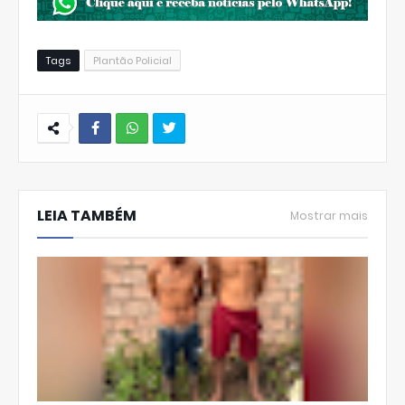
Tags
Plantão Policial
W
hats
LEIA TAMBÉM
Ap
Mostrar mais
p