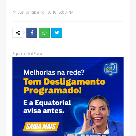
Junior Ribeiro
10:15:00 PM
W
hats
Equatorial Pará
Ap
p