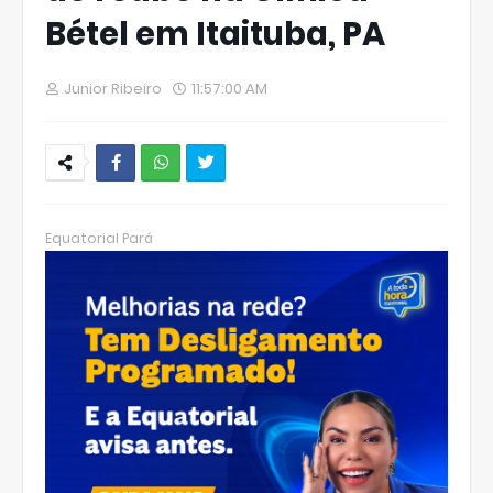
Bétel em Itaituba, PA
Junior Ribeiro
11:57:00 AM
W
hats
Equatorial Pará
Ap
p