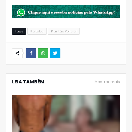
Tags
Itaituba
Plantão Policial
W
hats
LEIA TAMBÉM
Ap
Mostrar mais
p