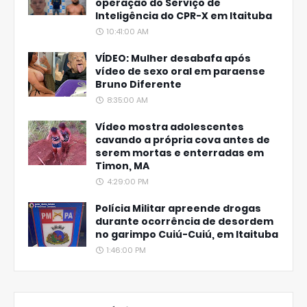
operação do Serviço de
Inteligência do CPR-X em Itaituba
10:41:00 AM
VÍDEO: Mulher desabafa após
vídeo de sexo oral em paraense
Bruno Diferente
8:35:00 AM
Vídeo mostra adolescentes
cavando a própria cova antes de
serem mortas e enterradas em
Timon, MA
4:29:00 PM
Polícia Militar apreende drogas
durante ocorrência de desordem
no garimpo Cuiú-Cuiú, em Itaituba
1:46:00 PM