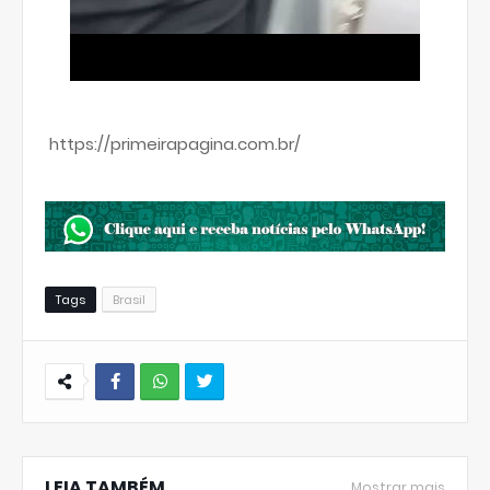
https://primeirapagina.com.br/
Tags
Brasil
W
hats
LEIA TAMBÉM
Ap
Mostrar mais