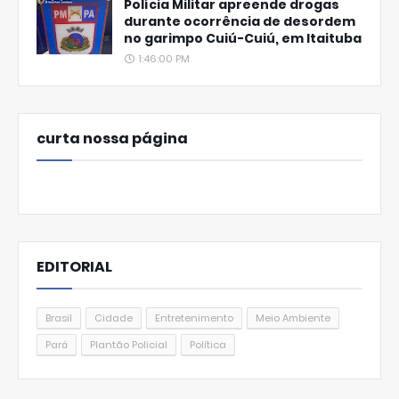
Polícia Militar apreende drogas
durante ocorrência de desordem
no garimpo Cuiú-Cuiú, em Itaituba
1:46:00 PM
curta nossa página
EDITORIAL
Brasil
Cidade
Entretenimento
Meio Ambiente
Pará
Plantão Policial
Política