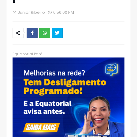
Junior Ribeiro
6:56:00 PM
W
hats
Equatorial Pará
Ap
p