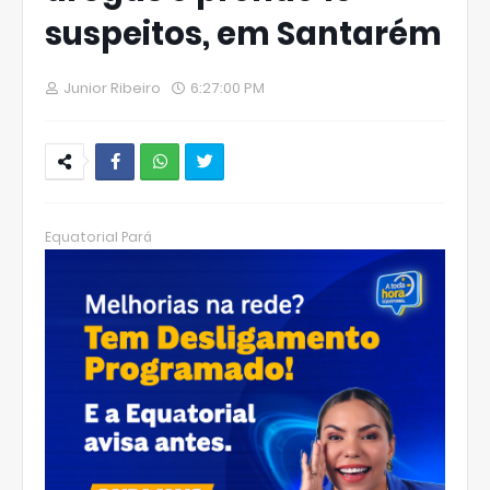
suspeitos, em Santarém
Junior Ribeiro
6:27:00 PM
W
hats
Equatorial Pará
Ap
p