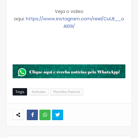
Veja o video
aqui:
https://www.instagram.com/reel/CuUE__o
Al09/
Tags
Itaituba
Plantão Policial
W
hats