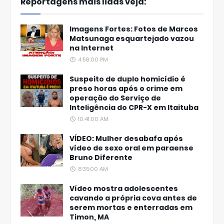
Reportagens mais lidas veja:
Imagens Fortes: Fotos de Marcos
Matsunaga esquartejado vazou
na Internet
4:59:00 PM
Suspeito de duplo homicídio é
preso horas após o crime em
operação do Serviço de
Inteligência do CPR-X em Itaituba
10:41:00 AM
VÍDEO: Mulher desabafa após
vídeo de sexo oral em paraense
Bruno Diferente
8:35:00 AM
Vídeo mostra adolescentes
cavando a própria cova antes de
serem mortas e enterradas em
Timon, MA