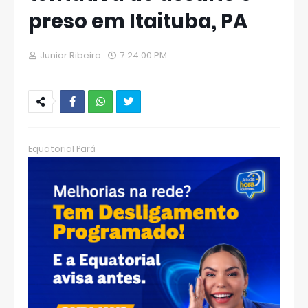
preso em Itaituba, PA
Junior Ribeiro
7:24:00 PM
W
hats
Equatorial Pará
Ap
p