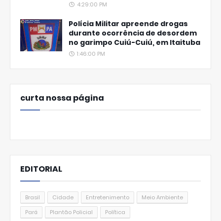
4:29:00 PM
Polícia Militar apreende drogas
durante ocorrência de desordem
no garimpo Cuiú-Cuiú, em Itaituba
1:46:00 PM
curta nossa página
EDITORIAL
Brasil
Cidade
Entretenimento
Meio Ambiente
Pará
Plantão Policial
Política