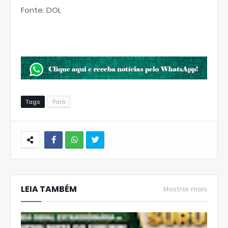
Fonte: DOL
Tags
Pará
W
hats
LEIA TAMBÉM
Ap
Mostrar mais
p