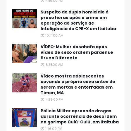
4:59:00 PM
Suspeito de duplo homicídio é
preso horas após o crime em
operação do Serviço de
Inteligência do CPR-X em Itaituba
10:41:00 AM
VÍDEO: Mulher desabafa após
vídeo de sexo oral em paraense
Bruno Diferente
8:35:00 AM
Vídeo mostra adolescentes
cavando a própria cova antes de
serem mortas e enterradas em
Timon, MA
4:29:00 PM
Polícia Militar apreende drogas
durante ocorrência de desordem
no garimpo Cuiú-Cuiú, em Itaituba
1:46:00 PM