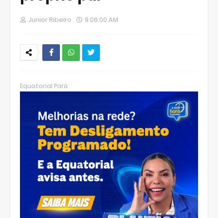
Junior Ribeiro
9:06:00 AM
W
hats
Equatorial Pará
Ap
p