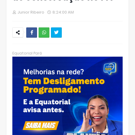
Junior Ribeiro
8:24:00 AM
W
hats
Equatorial Pará
Ap
p