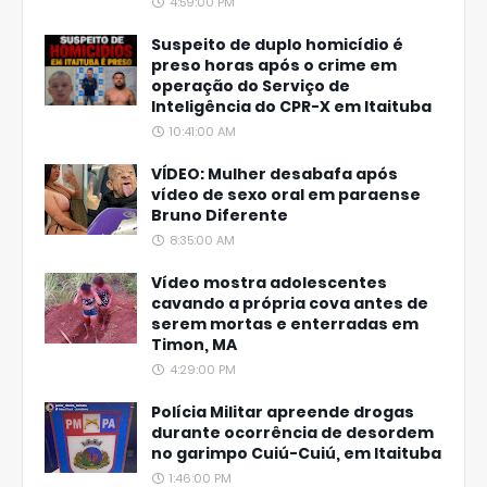
4:59:00 PM
Suspeito de duplo homicídio é
preso horas após o crime em
operação do Serviço de
Inteligência do CPR-X em Itaituba
10:41:00 AM
VÍDEO: Mulher desabafa após
vídeo de sexo oral em paraense
Bruno Diferente
8:35:00 AM
Vídeo mostra adolescentes
cavando a própria cova antes de
serem mortas e enterradas em
Timon, MA
4:29:00 PM
Polícia Militar apreende drogas
durante ocorrência de desordem
no garimpo Cuiú-Cuiú, em Itaituba
1:46:00 PM