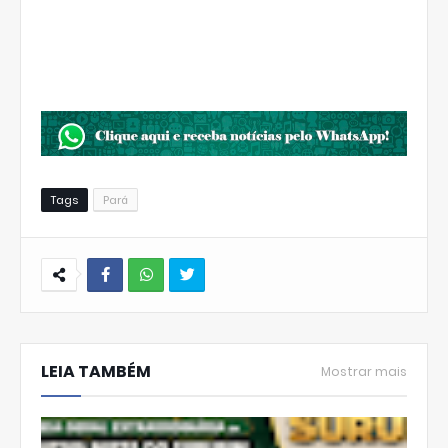
Tags
Pará
W
hats
LEIA TAMBÉM
Ap
Mostrar mais
p