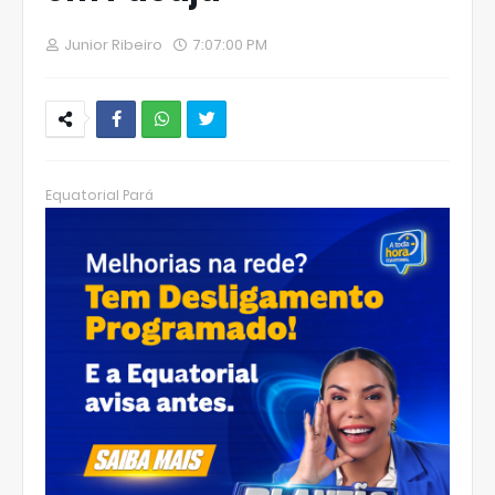
Junior Ribeiro
7:07:00 PM
W
hats
Equatorial Pará
Ap
p