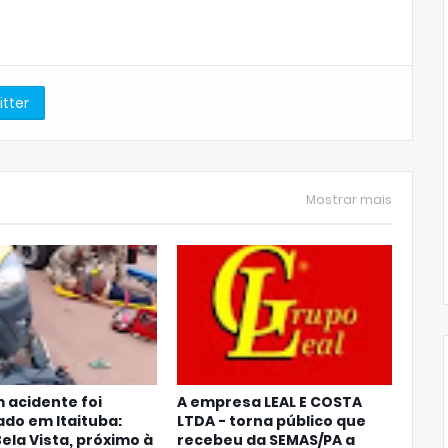
itter
Mostrar mais
 acidente foi
A empresa LEAL E COSTA
ado em Itaituba:
LTDA - torna público que
Bela Vista, próximo à
recebeu da SEMAS/PA a