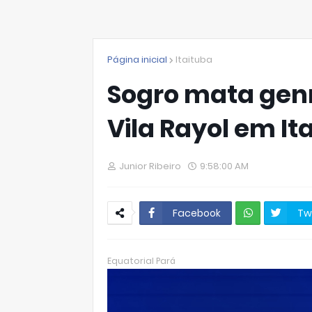
Página inicial
Itaituba
Sogro mata gen
Vila Rayol em It
Junior Ribeiro
9:58:00 AM
Facebook
Tw
W
hats
Equatorial Pará
Ap
p