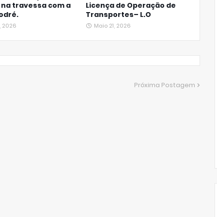
, na travessa com a
Licença de Operação de
odré.
Transportes– L.O
, 2026
Maio 21, 2026
Próxima Postagem