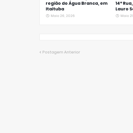
região do Água Branca, em
14ª Rua
Itaituba
Lauro S
Maio 26, 2026
Maio 21
Postagem Anterior