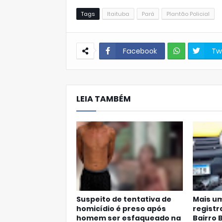
Tags
Itaituba
Pará
Plantão Policial
Facebook
Tw
W
hats
LEIA TAMBÉM
Ap
p
Suspeito de tentativa de
Mais um
homicídio é preso após
registr
homem ser esfaqueado na
Bairro 