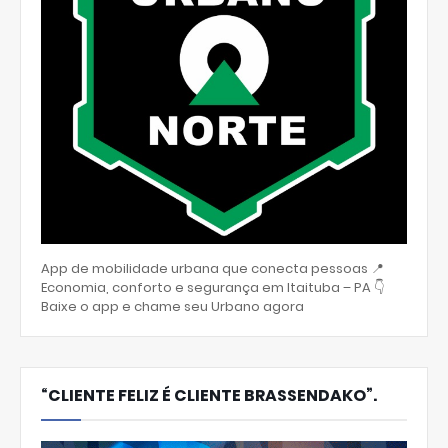
App de mobilidade urbana que conecta pessoas 📍
Economia, conforto e segurança em Itaituba – PA 👇
Baixe o app e chame seu Urbano agora
“CLIENTE FELIZ É CLIENTE BRASSENDAKO”.