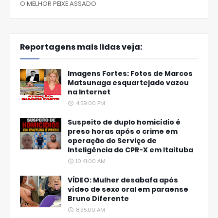
O MELHOR PEIXE ASSADO
Reportagens mais lidas veja:
Imagens Fortes: Fotos de Marcos
Matsunaga esquartejado vazou
na Internet
4:59:00 PM
Suspeito de duplo homicídio é
preso horas após o crime em
operação do Serviço de
Inteligência do CPR-X em Itaituba
10:41:00 AM
VÍDEO: Mulher desabafa após
vídeo de sexo oral em paraense
Bruno Diferente
8:35:00 AM