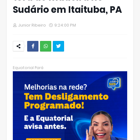
Sudário em Itaituba, PA
Junior Ribeiro
9:24:00 PM
W
hats
Equatorial Pará
Ap
p