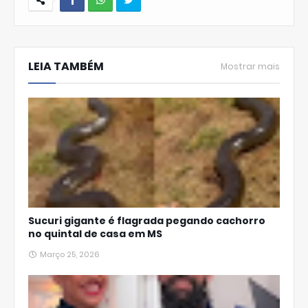
W
hats
LEIA TAMBÉM
Ap
Mostrar mais
p
Sucuri gigante é flagrada pegando cachorro
no quintal de casa em MS
Março 25, 2026