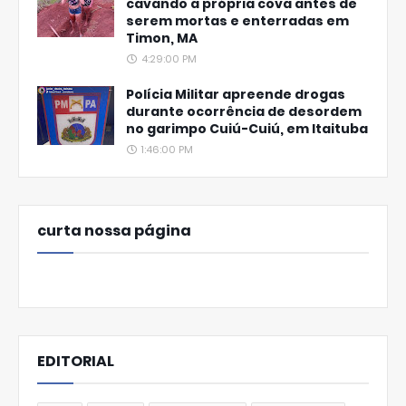
cavando a própria cova antes de
serem mortas e enterradas em
Timon, MA
4:29:00 PM
Polícia Militar apreende drogas
durante ocorrência de desordem
no garimpo Cuiú-Cuiú, em Itaituba
1:46:00 PM
curta nossa página
EDITORIAL