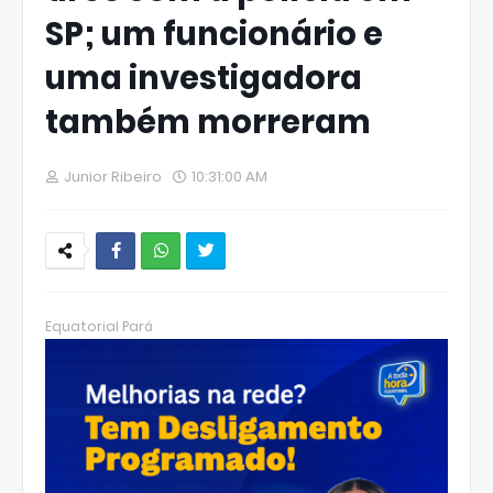
SP; um funcionário e
uma investigadora
também morreram
Junior Ribeiro
10:31:00 AM
W
hats
Equatorial Pará
Ap
p