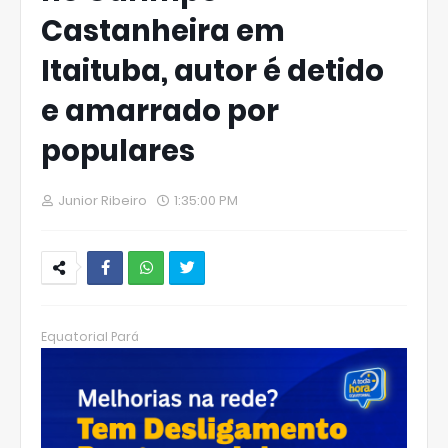
Castanheira em
Itaituba, autor é detido
e amarrado por
populares
Junior Ribeiro
1:35:00 PM
W
hats
Equatorial Pará
Ap
p