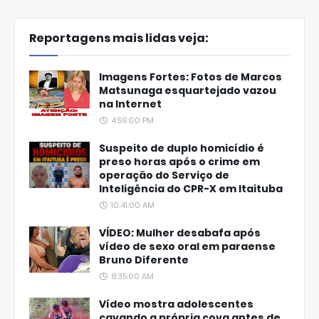
Reportagens mais lidas veja:
Imagens Fortes: Fotos de Marcos
Matsunaga esquartejado vazou
na Internet
4:59:00 PM
Suspeito de duplo homicídio é
preso horas após o crime em
operação do Serviço de
Inteligência do CPR-X em Itaituba
10:41:00 AM
VÍDEO: Mulher desabafa após
vídeo de sexo oral em paraense
Bruno Diferente
8:35:00 AM
Vídeo mostra adolescentes
cavando a própria cova antes de