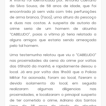
A vítima foi identificada por; Antônia Caetano
da Silva Sousa, de 58 anos de idade, que foi
encontrada já sem vida com três perfurações
de arma branca, (faca), uma altura do pescoço
e duas nas costas. A suspeita de autoria do
crime seria de um homem de alcunha
“CABELUDO”, poias a vítima já teria relatado a
alguns amigos que estaria sendo ameaçada
pelo tal homem.
Uma testemunha relatou que viu o “CABELUDO”
nas proximidades da cena do crime por voltas
das 05hs00 da manhã, e rapidamente deixou o
local. Já era por volta das 11hs00 que a Policia
Militar foi acionada, foram ao local, fizeram o
devido isolamento do local, em seguida
realizaram algumas diligencias nas
proximidades, e localizaram o principal suspeito
de ter cometido o crime, Adriano dos Santos
Lima, de 35 anos de idade, de alcunha