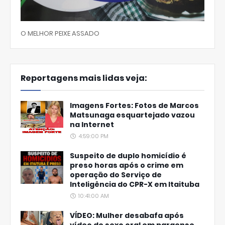
O MELHOR PEIXE ASSADO
Reportagens mais lidas veja:
Imagens Fortes: Fotos de Marcos
Matsunaga esquartejado vazou
na Internet
4:59:00 PM
Suspeito de duplo homicídio é
preso horas após o crime em
operação do Serviço de
Inteligência do CPR-X em Itaituba
10:41:00 AM
VÍDEO: Mulher desabafa após
vídeo de sexo oral em paraense