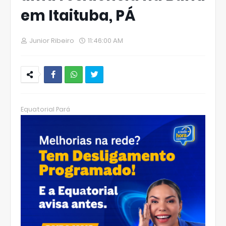
em Itaituba, PÁ
Junior Ribeiro
11:46:00 AM
W
hats
Equatorial Pará
Ap
p