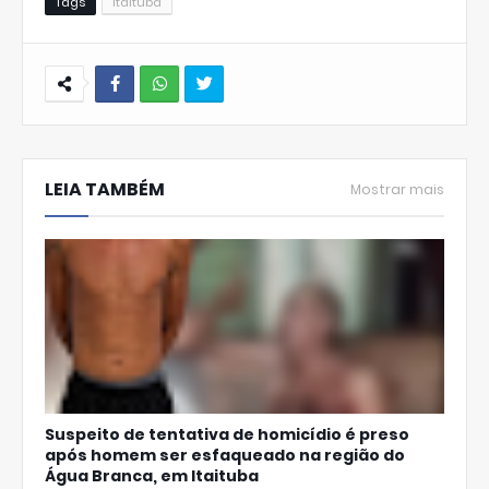
Tags
Itaituba
W
hats
LEIA TAMBÉM
Ap
Mostrar mais
p
Suspeito de tentativa de homicídio é preso
após homem ser esfaqueado na região do
Água Branca, em Itaituba