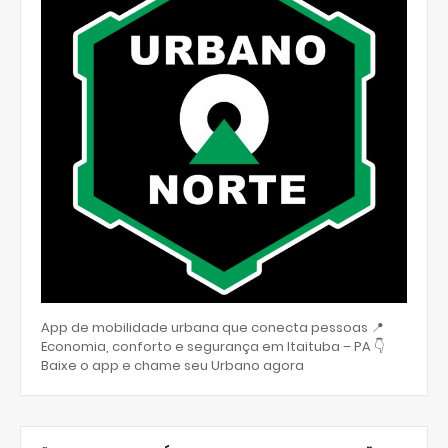
App de mobilidade urbana que conecta pessoas 📍
Economia, conforto e segurança em Itaituba – PA 👇
Baixe o app e chame seu Urbano agora