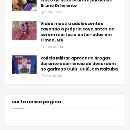
Bruno Diferente
8:35:00 AM
Vídeo mostra adolescentes
cavando a própria cova antes de
serem mortas e enterradas em
Timon, MA
4:29:00 PM
Polícia Militar apreende drogas
durante ocorrência de desordem
no garimpo Cuiú-Cuiú, em Itaituba
1:46:00 PM
curta nossa página