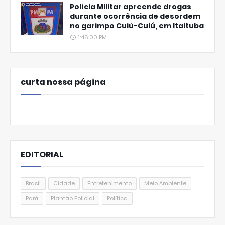
Polícia Militar apreende drogas
durante ocorrência de desordem
no garimpo Cuiú-Cuiú, em Itaituba
1:46:00 PM
curta nossa página
EDITORIAL
Brasil
Cidade
Entretenimento
Meio Ambiente
Pará
Plantão Policial
Política