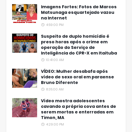
Imagens Fortes: Fotos de Marcos
Matsunaga esquartejado vazou
na Internet
4:59:00 PM
Suspeito de duplo homicídio é
preso horas após o crime em
operação do Serviço de
Inteligência do CPR-X em Itaituba
10:41:00 AM
VÍDEO: Mulher desabafa após
vídeo de sexo oral em paraense
Bruno Diferente
8:35:00 AM
Vídeo mostra adolescentes
cavando a própria cova antes de
serem mortas e enterradas em
Timon, MA
4:29:00 PM