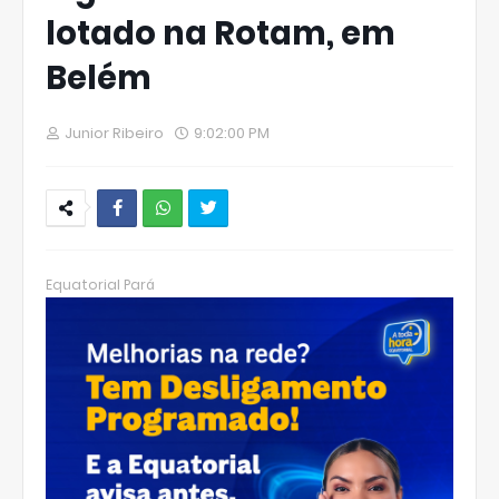
lotado na Rotam, em
Belém
Junior Ribeiro
9:02:00 PM
W
hats
Equatorial Pará
Ap
p