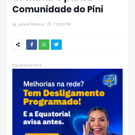
Comunidade do Pini
Junior Ribeiro
7:11:00 PM
W
hats
Equatorial Pará
Ap
p