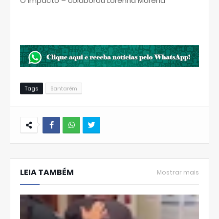
O Impacto – colaborou Lorenna Morena
Tags
Santarém
W
hats
LEIA TAMBÉM
Ap
Mostrar mais
p