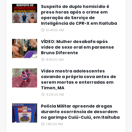
Suspeito de duplo homicídio é
preso horas após o crime em
operação do Serviço de
Inteligência do CPR-X em Itaituba
10:41:00 AM
VÍDEO: Mulher desabafa após
vídeo de sexo oral em paraense
Bruno Diferente
8:35:00 AM
Vídeo mostra adolescentes
cavando a própria cova antes de
serem mortas e enterradas em
Timon, MA
4:29:00 PM
Polícia Militar apreende drogas
durante ocorrência de desordem
no garimpo Cuiú-Cuiú, em Itaituba
1:46:00 PM