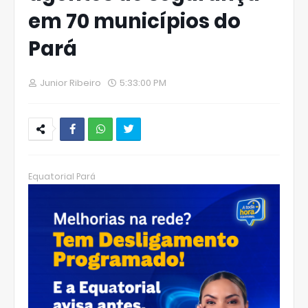
em 70 municípios do
Pará
Junior Ribeiro
5:33:00 PM
W
hats
Equatorial Pará
Ap
p