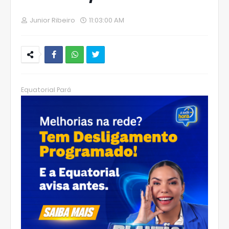
Junior Ribeiro
11:03:00 AM
W
hats
Equatorial Pará
Ap
p