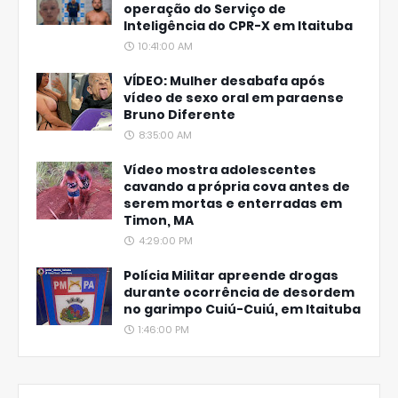
operação do Serviço de
Inteligência do CPR-X em Itaituba
10:41:00 AM
VÍDEO: Mulher desabafa após
vídeo de sexo oral em paraense
Bruno Diferente
8:35:00 AM
Vídeo mostra adolescentes
cavando a própria cova antes de
serem mortas e enterradas em
Timon, MA
4:29:00 PM
Polícia Militar apreende drogas
durante ocorrência de desordem
no garimpo Cuiú-Cuiú, em Itaituba
1:46:00 PM