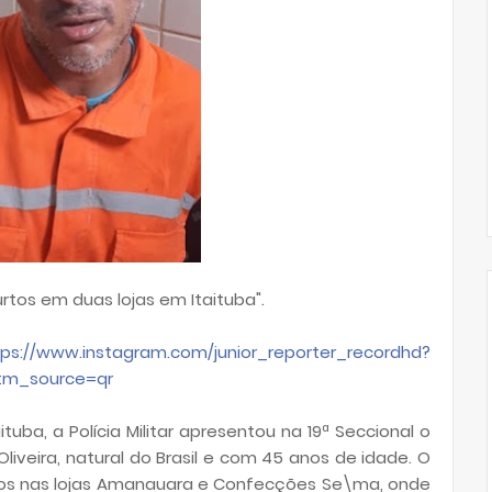
furtos em duas lojas em Itaituba".
tps://www.instagram.com/junior_reporter_recordhd?
tm_source=qr
tuba, a Polícia Militar apresentou na 19ª Seccional o
liveira, natural do Brasil e com 45 anos de idade. O
rtos nas lojas Amanauara e Confecções Se\ma, onde