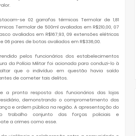
alor.
estacam-se 02 garrafas térmicas Termolar de 1,81
rmicas Termolar de 500ml avaliadas em R$210,00, 07
asco avaliados em R$167,93, 09 extensões elétricas
e 06 pares de botas avaliados em R$336,00.
 rendido pelos funcionários dos estabelecimentos
a da Polícia Militar foi acionada para conduzi-lo à
essaltar que o indivíduo em questão havia saído
ntes de cometer tais delitos.
 e a pronta resposta dos funcionários das lojas
residiário, demonstrando o comprometimento das
ança e ordem pública na região. A apresentação do
 o trabalho conjunto das forças policiais e
ate a crimes como esse.