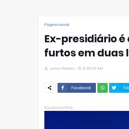
Página inicial
Ex-presidiário é
furtos em duas l
Junior Ribeiro
8:49:00 AM
Facebook
Tw
W
hats
Equatorial Pará
Ap
p