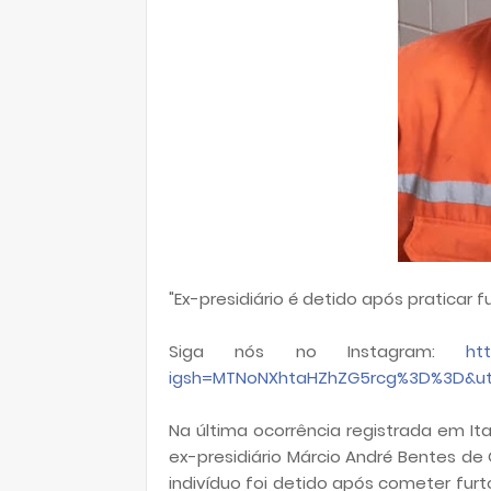
"Ex-presidiário é detido após praticar 
Siga nós no Instagram:
ht
igsh=MTNoNXhtaHZhZG5rcg%3D%3D&u
Na última ocorrência registrada em Itai
ex-presidiário Márcio André Bentes de O
indivíduo foi detido após cometer fu