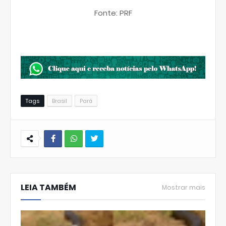
Fonte: PRF
Tags
Brasil
Pará
W
hats
LEIA TAMBÉM
Ap
Mostrar mais
p