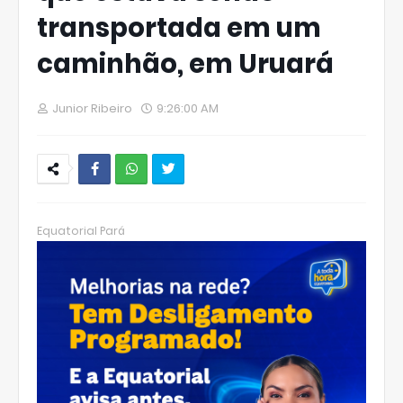
transportada em um
caminhão, em Uruará
Junior Ribeiro
9:26:00 AM
W
hats
Equatorial Pará
Ap
p