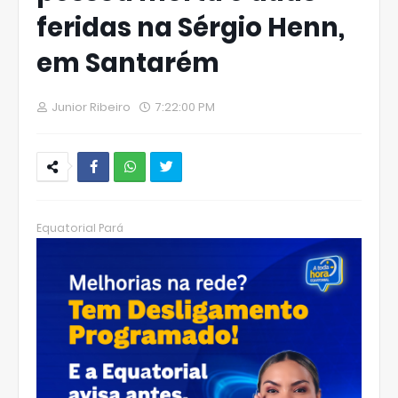
feridas na Sérgio Henn,
em Santarém
Junior Ribeiro
7:22:00 PM
W
hats
Equatorial Pará
Ap
p