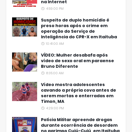
na Internet
4:59:00 PM
Suspeito de duplo homicídio é
preso horas após o crime em
operação do Serviço de
Inteligência do CPR-X em Itaituba
10:41:00 AM
VÍDEO: Mulher desabafa após
vídeo de sexo oral em paraense
Bruno Diferente
8:35:00 AM
Vídeo mostra adolescentes
cavando a própria cova antes de
serem mortas e enterradas em
Timon, MA
4:29:00 PM
Polícia Militar apreende drogas
durante ocorrência de desordem
no garimpo Cuiú-Cuiú, em Itaituba