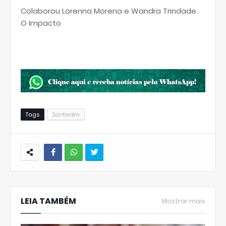
Colaborou Lorenna Morena e Wandra Trindade
O Impacto
Tags
Santarém
W
hats
LEIA TAMBÉM
Ap
Mostrar mais
p