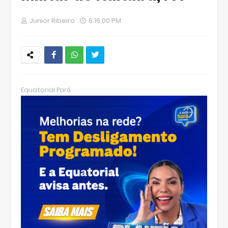
Junior Ribeiro
6:16:00 PM
W
hats
Equatorial Pará
Ap
p