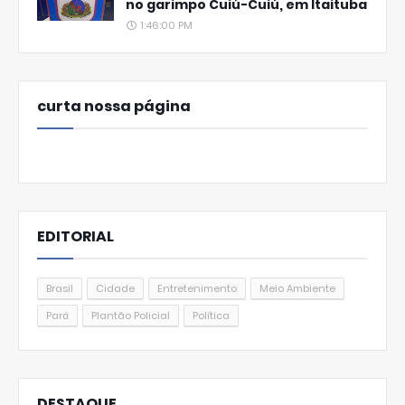
no garimpo Cuiú-Cuiú, em Itaituba
1:46:00 PM
curta nossa página
EDITORIAL
Brasil
Cidade
Entretenimento
Meio Ambiente
Pará
Plantão Policial
Política
DESTAQUE