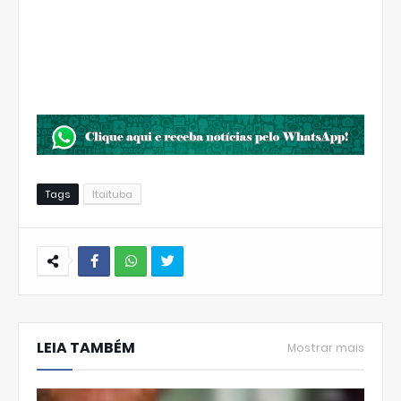
Tags
Itaituba
W
hats
LEIA TAMBÉM
Ap
Mostrar mais
p