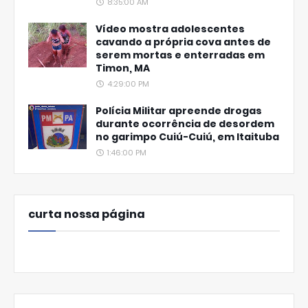
8:35:00 AM
Vídeo mostra adolescentes
cavando a própria cova antes de
serem mortas e enterradas em
Timon, MA
4:29:00 PM
Polícia Militar apreende drogas
durante ocorrência de desordem
no garimpo Cuiú-Cuiú, em Itaituba
1:46:00 PM
curta nossa página