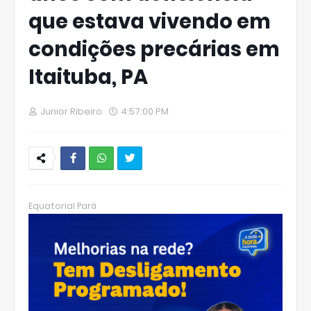
que estava vivendo em
condições precárias em
Itaituba, PA
Junior Ribeiro
4:57:00 PM
W
hats
Equatorial Pará
Ap
p