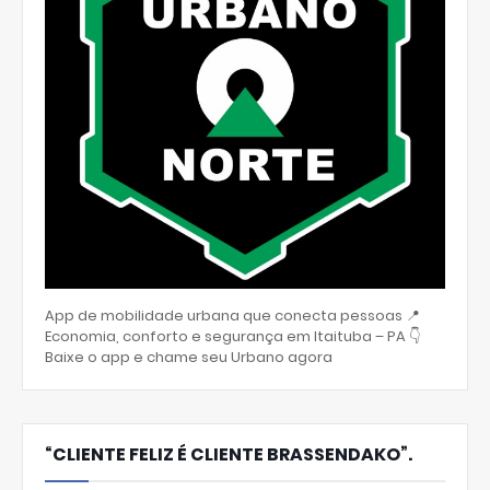
App de mobilidade urbana que conecta pessoas 📍
Economia, conforto e segurança em Itaituba – PA 👇
Baixe o app e chame seu Urbano agora
“CLIENTE FELIZ É CLIENTE BRASSENDAKO”.