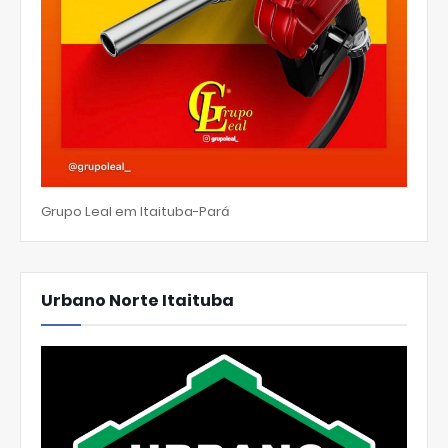
Grupo Leal em Itaituba-Pará
Urbano Norte Itaituba