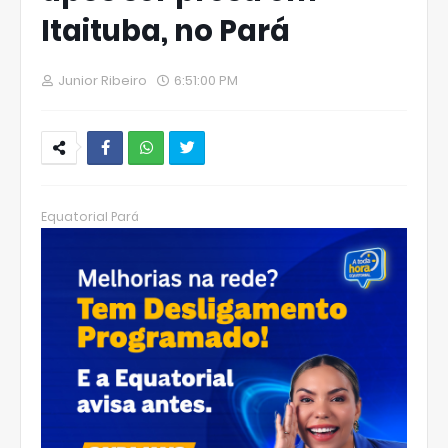
Itaituba, no Pará
Junior Ribeiro
6:51:00 PM
W
hats
Equatorial Pará
Ap
p