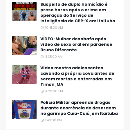
Suspeito de duplo homicídio é
preso horas após o crime em
operação do Serviço de
Inteligência do CPR-X em Itaituba
10:41:00 AM
VÍDEO: Mulher desabafa após
vídeo de sexo oral em paraense
Bruno Diferente
8:35:00 AM
Vídeo mostra adolescentes
cavando a própria cova antes de
serem mortas e enterradas em
Timon, MA
4:29:00 PM
Polícia Militar apreende drogas
durante ocorrência de desordem
no garimpo Cuiú-Cuiú, em Itaituba
1:46:00 PM