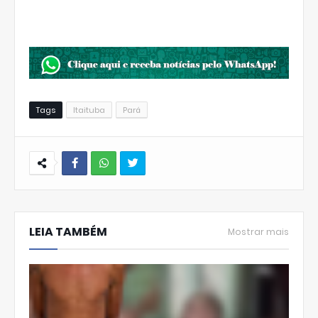
Tags
Itaituba
Pará
W
hats
LEIA TAMBÉM
Ap
Mostrar mais
p