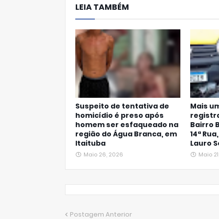
LEIA TAMBÉM
Ap
p
Suspeito de tentativa de
Mais um
homicídio é preso após
registr
homem ser esfaqueado na
Bairro 
região do Água Branca, em
14ª Rua
Itaituba
Lauro S
Maio 26, 2026
Maio 21
Postagem Anterior