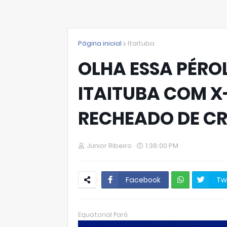
Página inicial
Itaituba
OLHA ESSA PÉROL
ITAITUBA COM X
RECHEADO DE C
Junior Ribeiro
1:38:00 PM
Facebook
Tw
W
hats
Equatorial Pará