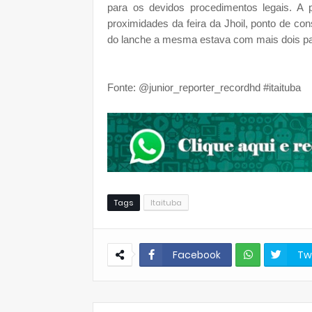
para os devidos procedimentos legais. A p
proximidades da feira da Jhoil, ponto de co
do lanche a mesma estava com mais dois p
Fonte: @junior_reporter_recordhd #itaituba
Tags
Itaituba
Facebook
Tw
W
hats