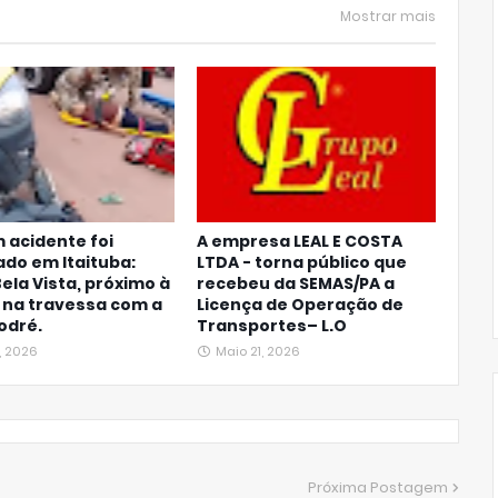
Mostrar mais
 acidente foi
A empresa LEAL E COSTA
ado em Itaituba:
LTDA - torna público que
Bela Vista, próximo à
recebeu da SEMAS/PA a
, na travessa com a
Licença de Operação de
odré.
Transportes– L.O
, 2026
Maio 21, 2026
Próxima Postagem