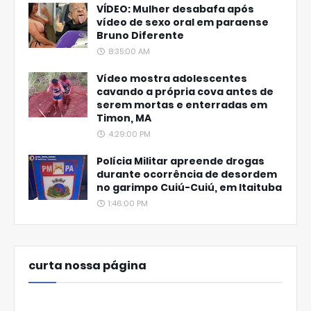
VÍDEO: Mulher desabafa após
vídeo de sexo oral em paraense
Bruno Diferente
8:35:00 AM
Vídeo mostra adolescentes
cavando a própria cova antes de
serem mortas e enterradas em
Timon, MA
4:29:00 PM
Polícia Militar apreende drogas
durante ocorrência de desordem
no garimpo Cuiú-Cuiú, em Itaituba
1:46:00 PM
curta nossa página