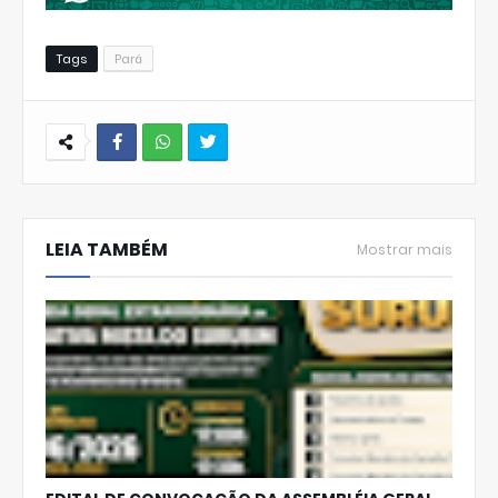
Tags
Pará
W
hats
LEIA TAMBÉM
Ap
Mostrar mais
p