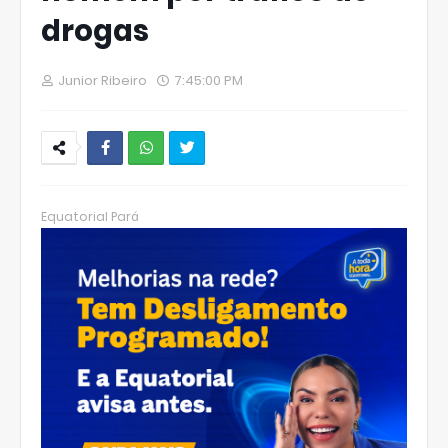
drogas
Junior Ribeiro
7:45:00 PM
W
hats
Equatorial Pará
Ap
p