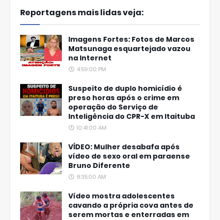
Reportagens mais lidas veja:
Imagens Fortes: Fotos de Marcos
Matsunaga esquartejado vazou
na Internet
4:59:00 PM
Suspeito de duplo homicídio é
preso horas após o crime em
operação do Serviço de
Inteligência do CPR-X em Itaituba
10:41:00 AM
VÍDEO: Mulher desabafa após
vídeo de sexo oral em paraense
Bruno Diferente
8:35:00 AM
Vídeo mostra adolescentes
cavando a própria cova antes de
serem mortas e enterradas em