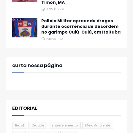
Timon, MA
4:29:00 PM
Polícia Militar apreende drogas
durante ocorrência de desordem
no garimpo Cuiú-Cuiú, em Itaituba
1:46:00 PM
curta nossa página
EDITORIAL
Brasil
Cidade
Entretenimento
Meio Ambiente