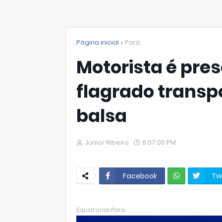
Página inicial
Pará
Motorista é pre
flagrado trans
balsa
Junior Ribeiro
6:07:00 PM
Facebook
Tw
W
hats
Equatorial Pará