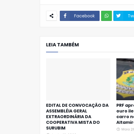
Facebook
Tw
W
hats
LEIA TAMBÉM
Ap
p
EDITAL DE CONVOCAÇÃO DA
PRF apr
ASSEMBLÉIA GERAL
ouro il
EXTRAORDINÁRIA DA
carro 
COOPERATIVA MISTA DO
Altamir
SURUBIM
Maio 2