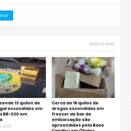
itter
Mostrar mais
eende 13 quilos de
Cerca de 16 quilos de
egal escondidos em
drogas escondidas em
na BR-230 em
freezer de bar de
a
embarcação são
apreendidos pela Base
6, 2026
Candiru em Óbidos