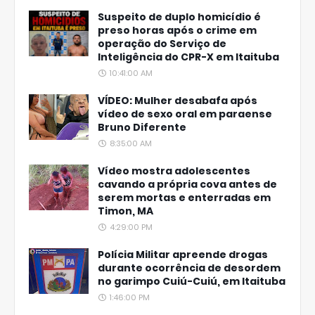
Suspeito de duplo homicídio é
preso horas após o crime em
operação do Serviço de
Inteligência do CPR-X em Itaituba
10:41:00 AM
VÍDEO: Mulher desabafa após
vídeo de sexo oral em paraense
Bruno Diferente
8:35:00 AM
Vídeo mostra adolescentes
cavando a própria cova antes de
serem mortas e enterradas em
Timon, MA
4:29:00 PM
Polícia Militar apreende drogas
durante ocorrência de desordem
no garimpo Cuiú-Cuiú, em Itaituba
1:46:00 PM