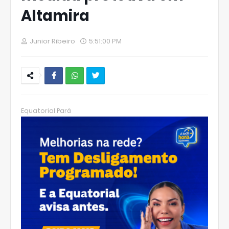
Altamira
Junior Ribeiro
5:51:00 PM
W
hats
Equatorial Pará
Ap
p