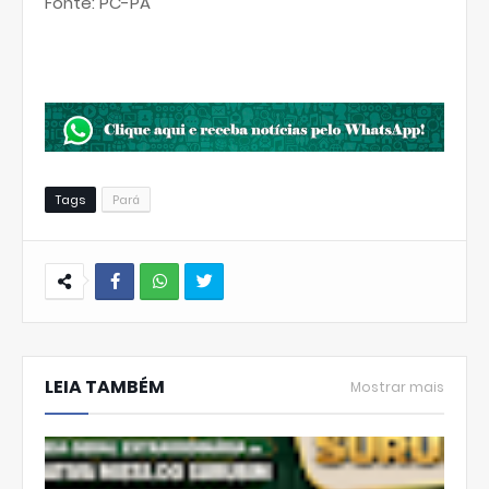
Fonte: PC-PA
Tags
Pará
W
hats
LEIA TAMBÉM
Ap
Mostrar mais
p