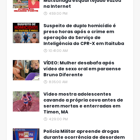
Matsunaga esquartejado vazou
na Internet
4:59:00 PM
Suspeito de duplo homicídio é
preso horas após o crime em
operação do Serviço de
Inteligência do CPR-X em Itaituba
10:41:00 AM
VÍDEO: Mulher desabafa após
vídeo de sexo oral em paraense
Bruno Diferente
8:35:00 AM
Vídeo mostra adolescentes
cavando a própria cova antes de
serem mortas e enterradas em
Timon, MA
4:29:00 PM
Polícia Militar apreende drogas
durante ocorrência de desordem