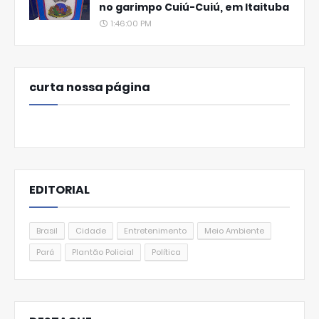
no garimpo Cuiú-Cuiú, em Itaituba
1:46:00 PM
curta nossa página
EDITORIAL
Brasil
Cidade
Entretenimento
Meio Ambiente
Pará
Plantão Policial
Política