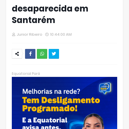
desaparecida em
Santarém
Junior Ribeiro
10:44:00 AM
W
hats
Equatorial Pará
Ap
p