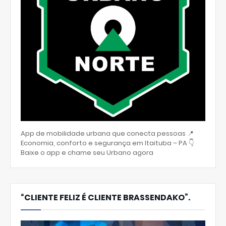
App de mobilidade urbana que conecta pessoas 📍
Economia, conforto e segurança em Itaituba – PA 👇
Baixe o app e chame seu Urbano agora
“CLIENTE FELIZ É CLIENTE BRASSENDAKO”.