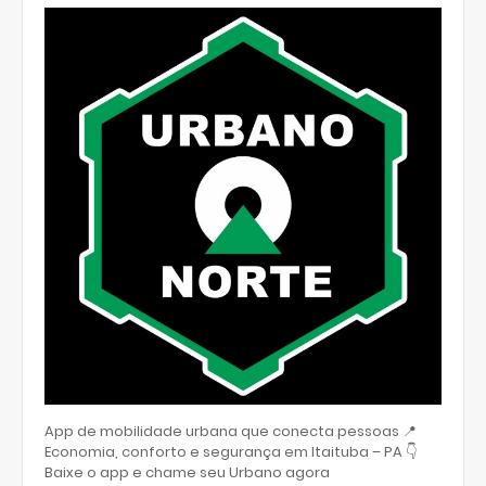
App de mobilidade urbana que conecta pessoas 📍
Economia, conforto e segurança em Itaituba – PA 👇
Baixe o app e chame seu Urbano agora