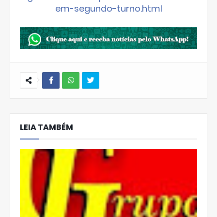
em-segundo-turno.html
W
hats
LEIA TAMBÉM
Ap
p