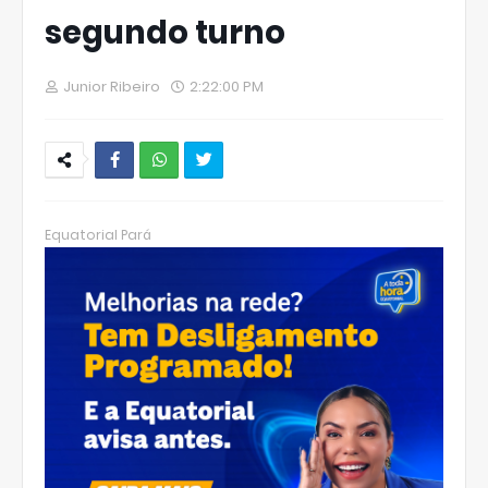
segundo turno
Junior Ribeiro
2:22:00 PM
W
hats
Equatorial Pará
Ap
p