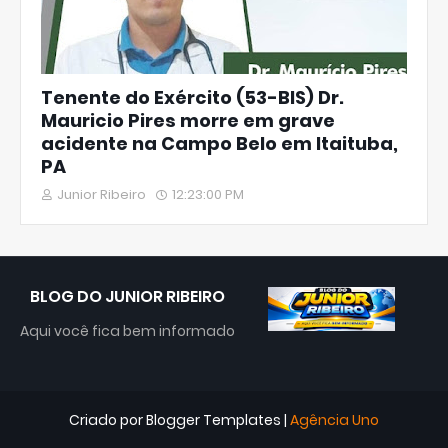
Tenente do Exército (53-BIS) Dr.
Mauricio Pires morre em grave
acidente na Campo Belo em Itaituba,
PA
Junior Ribeiro
12:23:00 PM
BLOG DO JUNIOR RIBEIRO
Aqui você fica bem informado
Criado por
Blogger Templates
|
Agência Uno