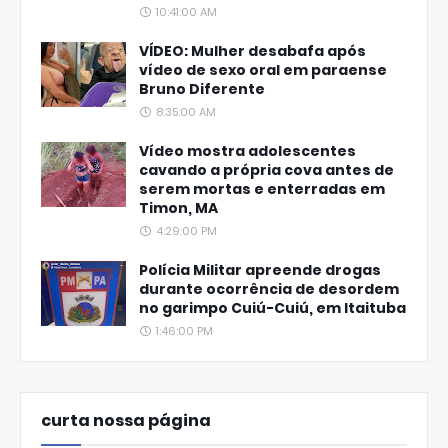
10:41:00 AM
VÍDEO: Mulher desabafa após
vídeo de sexo oral em paraense
Bruno Diferente
8:35:00 AM
Vídeo mostra adolescentes
cavando a própria cova antes de
serem mortas e enterradas em
Timon, MA
4:29:00 PM
Polícia Militar apreende drogas
durante ocorrência de desordem
no garimpo Cuiú-Cuiú, em Itaituba
1:46:00 PM
curta nossa página