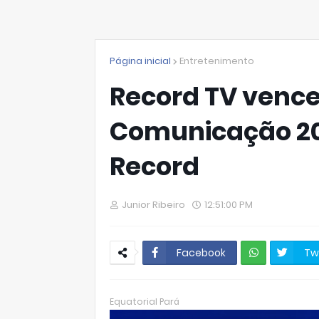
Página inicial
Entretenimento
Record TV vence
Comunicação 20
Record
Junior Ribeiro
12:51:00 PM
Facebook
Tw
W
hats
Equatorial Pará