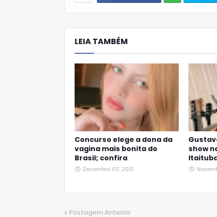
W
hats
LEIA TAMBÉM
Ap
p
Concurso elege a dona da
Gustav
vagina mais bonita do
show n
Brasil; confira
Itaituba
Dezembro 02, 2021
Novemb
Postagem Anterior