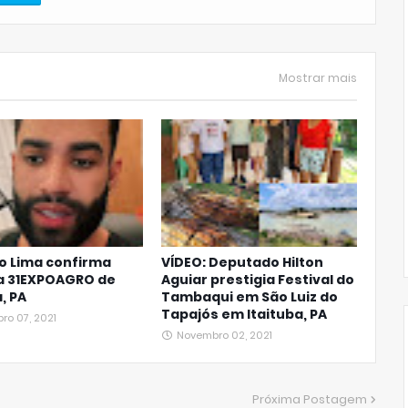
Mostrar mais
o Lima confirma
VÍDEO: Deputado Hilton
a 31EXPOAGRO de
Aguiar prestigia Festival do
, PA
Tambaqui em São Luiz do
Tapajós em Itaituba, PA
ro 07, 2021
Novembro 02, 2021
Próxima Postagem