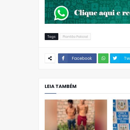
Tags
Plantão Policial
Facebook
Tw
W
hats
LEIA TAMBÉM
Ap
p