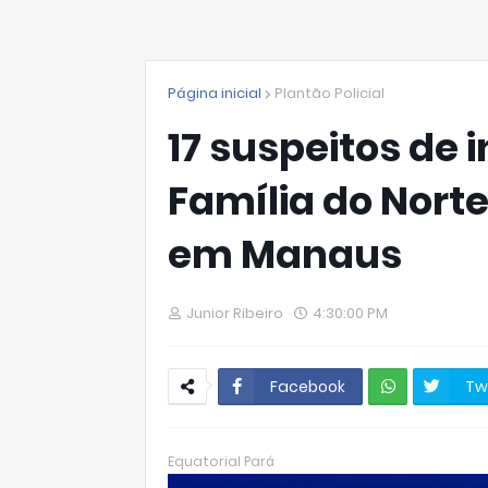
Página inicial
Plantão Policial
17 suspeitos de 
Família do Nort
em Manaus
Junior Ribeiro
4:30:00 PM
Facebook
Tw
W
hats
Equatorial Pará