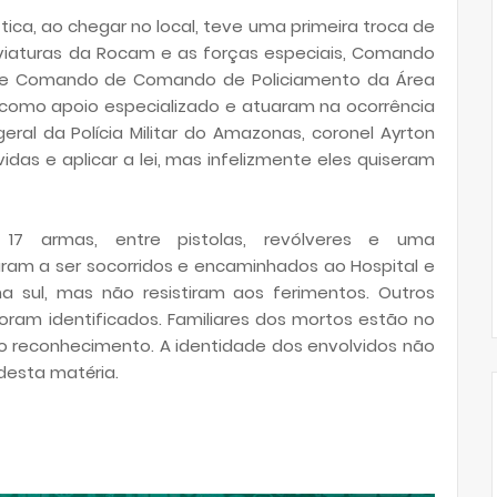
ica, ao chegar no local, teve uma primeira troca de
, viaturas da Rocam e as forças especiais, Comando
) e Comando de Comando de Policiamento da Área
r como apoio especializado e atuaram na ocorrência
ral da Polícia Militar do Amazonas, coronel Ayrton
das e aplicar a lei, mas infelizmente eles quiseram
17 armas, entre pistolas, revólveres e uma
aram a ser socorridos e encaminhados ao Hospital e
a sul, mas não resistiram aos ferimentos. Outros
am identificados. Familiares dos mortos estão no
r o reconhecimento. A identidade dos envolvidos não
desta matéria.