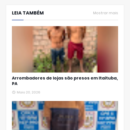
hats
LEIA TAMBÉM
Ap
Mostrar mais
p
Arrombadores de lojas são presos em Itaituba,
PA
Maio 20, 2026