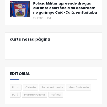
Polícia Militar apreende drogas
durante ocorrência de desordem
no garimpo Cuiú-Cuiú, em Itaituba
1:46:00 PM
curta nossa página
EDITORIAL
Brasil
Cidade
Entretenimento
Meio Ambiente
Pará
Plantão Policial
Política