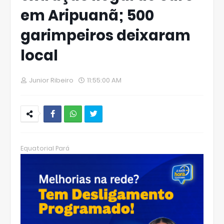
em Aripuanã; 500
garimpeiros deixaram
local
Junior Ribeiro
11:55:00 AM
W
hats
Equatorial Pará
Ap
p