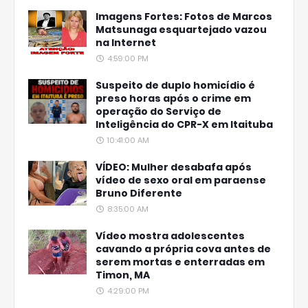
Imagens Fortes: Fotos de Marcos
Matsunaga esquartejado vazou
na Internet
4:59:00 PM
Suspeito de duplo homicídio é
preso horas após o crime em
operação do Serviço de
Inteligência do CPR-X em Itaituba
10:41:00 AM
VÍDEO: Mulher desabafa após
vídeo de sexo oral em paraense
Bruno Diferente
8:35:00 AM
Vídeo mostra adolescentes
cavando a própria cova antes de
serem mortas e enterradas em
Timon, MA
4:29:00 PM