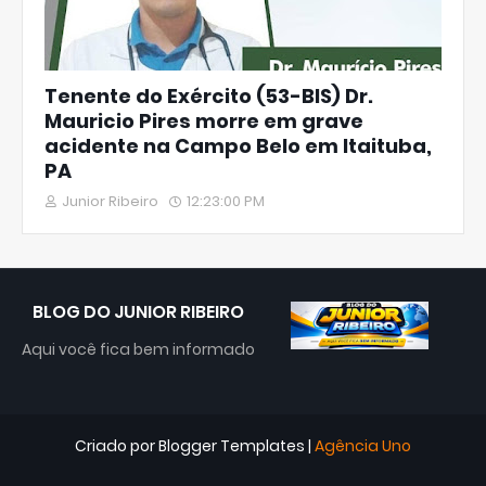
Tenente do Exército (53-BIS) Dr.
Mauricio Pires morre em grave
acidente na Campo Belo em Itaituba,
PA
Junior Ribeiro
12:23:00 PM
BLOG DO JUNIOR RIBEIRO
Aqui você fica bem informado
Criado por
Blogger Templates
|
Agência Uno