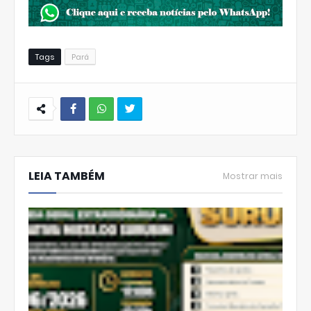
Tags
Pará
W
hats
LEIA TAMBÉM
Ap
Mostrar mais
p