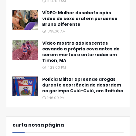
10:41:00 AM
VÍDEO: Mulher desabafa após
vídeo de sexo oral em paraense
Bruno Diferente
8:35:00 AM
Vídeo mostra adolescentes
cavando a própria cova antes de
serem mortas e enterradas em
Timon, MA
4:29:00 PM
Polícia Militar apreende drogas
durante ocorrência de desordem
no garimpo Cuiú-Cuiú, em Itaituba
1:46:00 PM
curta nossa página