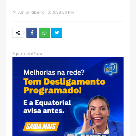
Junior Ribeiro
6:38:00 PM
W
hats
Equatorial Pará
Ap
p