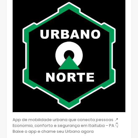
App de mobilidade urbana que conecta pessoas 📍
Economia, conforto e segurança em Itaituba – PA 👇
Baixe o app e chame seu Urbano agora