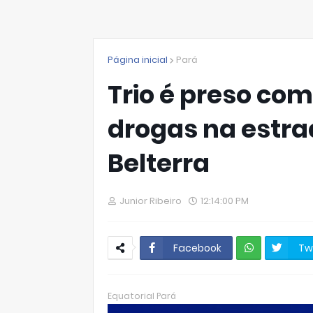
Página inicial
Pará
Trio é preso co
drogas na estra
Belterra
Junior Ribeiro
12:14:00 PM
Facebook
Tw
W
hats
Equatorial Pará