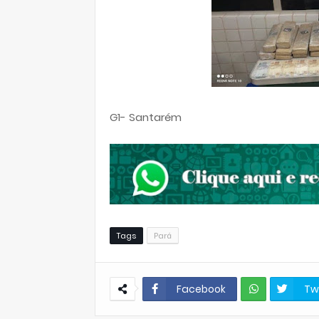
G1- Santarém
Tags
Pará
Facebook
Tw
W