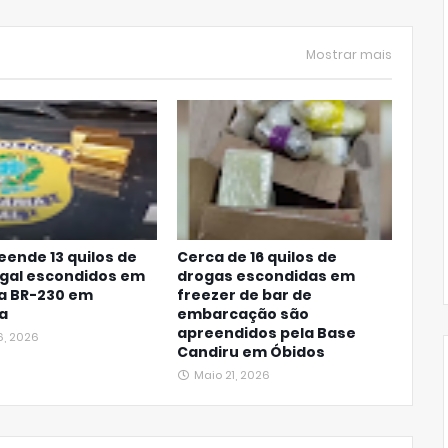
Mostrar mais
eende 13 quilos de
Cerca de 16 quilos de
egal escondidos em
drogas escondidas em
na BR-230 em
freezer de bar de
a
embarcação são
apreendidos pela Base
6, 2026
Candiru em Óbidos
Maio 21, 2026