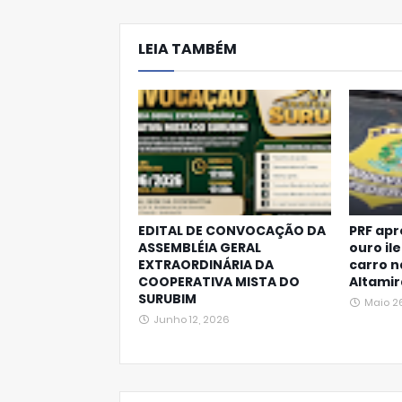
hats
LEIA TAMBÉM
Ap
p
EDITAL DE CONVOCAÇÃO DA
PRF apr
ASSEMBLÉIA GERAL
ouro il
EXTRAORDINÁRIA DA
carro 
COOPERATIVA MISTA DO
Altamir
SURUBIM
Maio 2
Junho 12, 2026