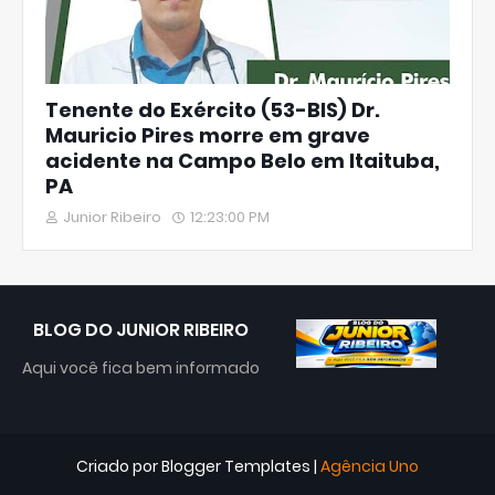
Tenente do Exército (53-BIS) Dr.
Mauricio Pires morre em grave
acidente na Campo Belo em Itaituba,
PA
Junior Ribeiro
12:23:00 PM
BLOG DO JUNIOR RIBEIRO
Aqui você fica bem informado
Criado por
Blogger Templates
|
Agência Uno