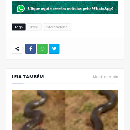
Tags
Brasil
Internacional
W
hats
LEIA TAMBÉM
Ap
Mostrar mais
p