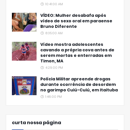
10:41:00 AM
VÍDEO: Mulher desabafa após
vídeo de sexo oral em paraense
Bruno Diferente
8:35:00 AM
Vídeo mostra adolescentes
cavando a própria cova antes de
serem mortas e enterradas em
Timon, MA
4:29:00 PM
Polícia Militar apreende drogas
durante ocorrência de desordem
no garimpo Cuiú-Cuiú, em Itaituba
1:46:00 PM
curta nossa página