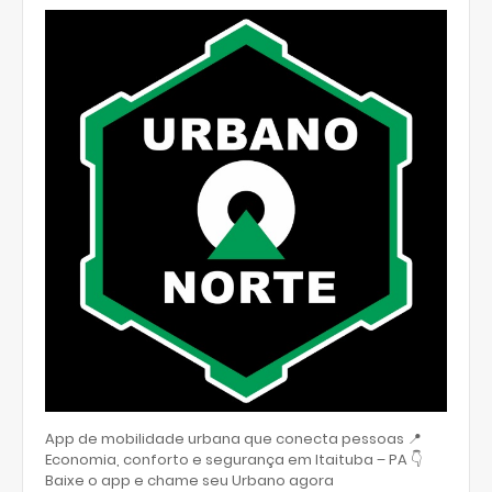
App de mobilidade urbana que conecta pessoas 📍
Economia, conforto e segurança em Itaituba – PA 👇
Baixe o app e chame seu Urbano agora