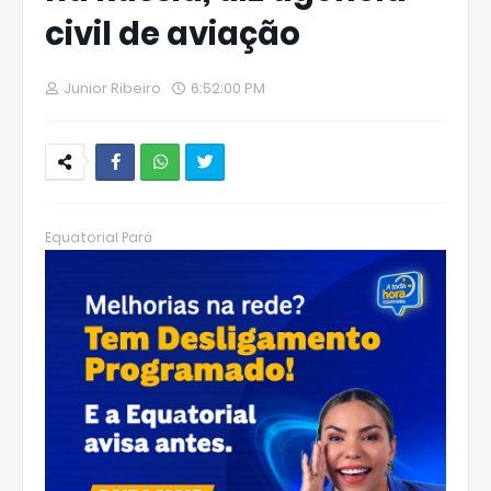
civil de aviação
Junior Ribeiro
6:52:00 PM
W
hats
Equatorial Pará
Ap
p