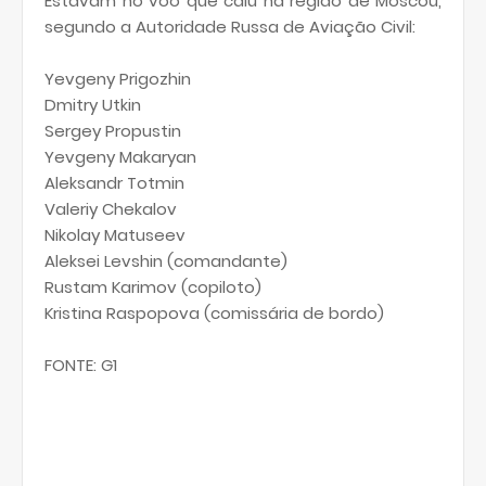
Estavam no voo que caiu na região de Moscou,
segundo a Autoridade Russa de Aviação Civil:
Yevgeny Prigozhin
Dmitry Utkin
Sergey Propustin
Yevgeny Makaryan
Aleksandr Totmin
Valeriy Chekalov
Nikolay Matuseev
Aleksei Levshin (comandante)
Rustam Karimov (copiloto)
Kristina Raspopova (comissária de bordo)
FONTE: G1