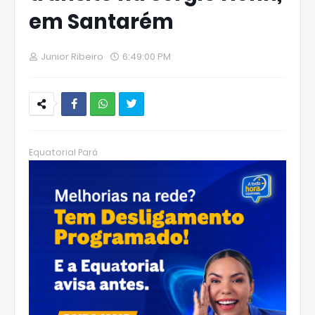
em Santarém
Junior Ribeiro
6:49:00 PM
W
hats
Equatorial Pará
Ap
p