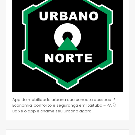
App de mobilidade urbana que conecta pessoas 📍
Economia, conforto e segurança em Itaituba – PA 👇
Baixe o app e chame seu Urbano agora