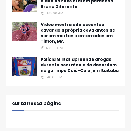
vídeo de sexo oral em paraense
Bruno Diferente
8:35:00 AM
Vídeo mostra adolescentes
cavando a própria cova antes de
serem mortas e enterradas em
Timon, MA
4:29:00 PM
Polícia Militar apreende drogas
durante ocorrência de desordem
no garimpo Cuiú-Cuiú, em Itaituba
1:46:00 PM
curta nossa página