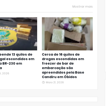
Mostrar mais
eende 13 quilos de
Cerca de 16 quilos de
egal escondidos em
drogas escondidas em
na BR-230 em
freezer de bar de
a
embarcação são
apreendidos pela Base
6, 2026
Candiru em Óbidos
Maio 21, 2026