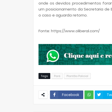
onde os devidos procedimentos foram 
um posicionamento da Secretaria de E
o caso e aguarda retorno.
Fonte: https://www.oliberal.com/
Tags
Pará
Plantão Policial
Facebook
Tw
W
hats