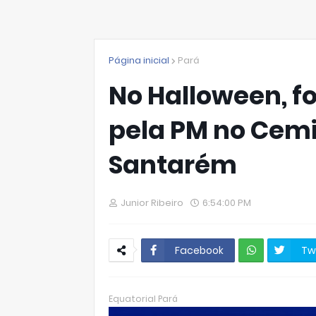
Página inicial
Pará
No Halloween, f
pela PM no Cemi
Santarém
Junior Ribeiro
6:54:00 PM
Facebook
Tw
W
hats
Equatorial Pará