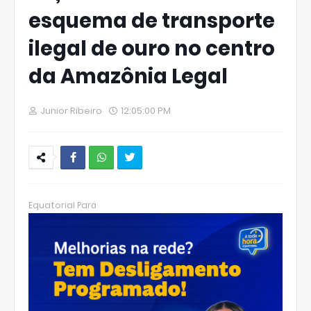
esquema de transporte
ilegal de ouro no centro
da Amazônia Legal
Junior Ribeiro
12:05:00 PM
W
hats
Equatorial Pará
Ap
p