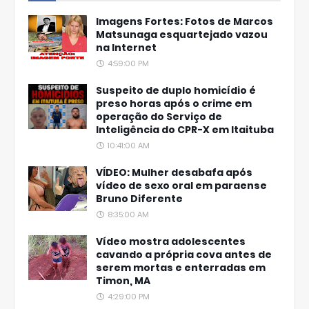
Imagens Fortes: Fotos de Marcos
Matsunaga esquartejado vazou
na Internet
4:59:00 PM
Suspeito de duplo homicídio é
preso horas após o crime em
operação do Serviço de
Inteligência do CPR-X em Itaituba
10:41:00 AM
VÍDEO: Mulher desabafa após
vídeo de sexo oral em paraense
Bruno Diferente
8:35:00 AM
Vídeo mostra adolescentes
cavando a própria cova antes de
serem mortas e enterradas em
Timon, MA
4:29:00 PM