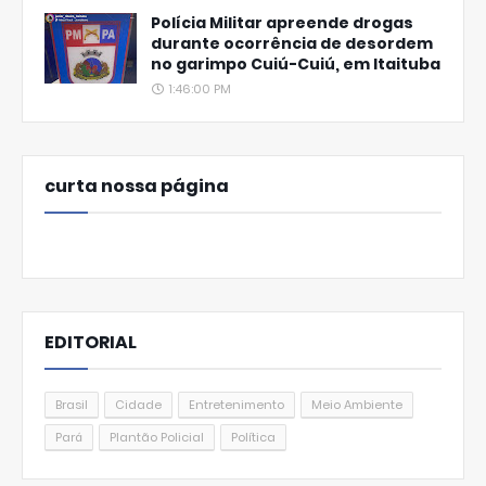
Polícia Militar apreende drogas
durante ocorrência de desordem
no garimpo Cuiú-Cuiú, em Itaituba
1:46:00 PM
curta nossa página
EDITORIAL
Brasil
Cidade
Entretenimento
Meio Ambiente
Pará
Plantão Policial
Política