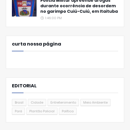
Polícia Militar apreende drogas
durante ocorrência de desordem
no garimpo Cuiú-Cuiú, em Itaituba
1:46:00 PM
curta nossa página
EDITORIAL
Brasil
Cidade
Entretenimento
Meio Ambiente
Pará
Plantão Policial
Política