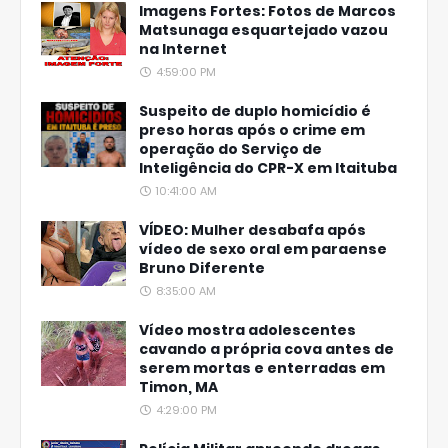
Imagens Fortes: Fotos de Marcos
Matsunaga esquartejado vazou
na Internet
4:59:00 PM
Suspeito de duplo homicídio é
preso horas após o crime em
operação do Serviço de
Inteligência do CPR-X em Itaituba
10:41:00 AM
VÍDEO: Mulher desabafa após
vídeo de sexo oral em paraense
Bruno Diferente
8:35:00 AM
Vídeo mostra adolescentes
cavando a própria cova antes de
serem mortas e enterradas em
Timon, MA
4:29:00 PM