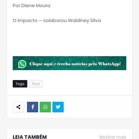
Por Diene Moura
O Impacto – colaborou Waldiney Silva
Tags
Pará
W
hats
LEIA TAMBÉM
Ap
Mostrar mais