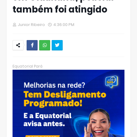
também foi atingido
Junior Ribeiro
4:36:00 PM
W
hats
Equatorial Pará
Ap
p