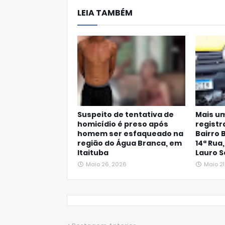
LEIA TAMBÉM
Ap
p
Suspeito de tentativa de
Mais um
homicídio é preso após
registr
homem ser esfaqueado na
Bairro 
região do Água Branca, em
14ª Rua
Itaituba
Lauro S
Maio 26, 2026
Maio 21