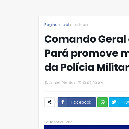
Página inicial
Itaituba
Comando Geral da
Pará promove 
da Polícia Milita
Junior Ribeiro
10:07:00 AM
Facebook
Tw
W
hats
Equatorial Pará