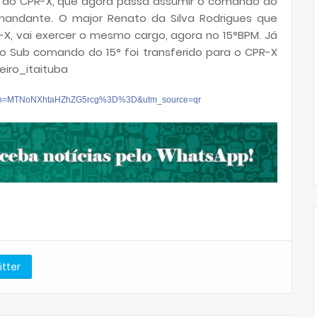
o do CPR-X, que agora passa assumir o comando do
omandante. O major Renato da Silva Rodrigues que
 vai exercer o mesmo cargo, agora no 15°BPM. Já
o Sub comando do 15° foi transferido para o CPR-X
eiro_itaituba
ba?igsh=MTNoNXhtaHZhZG5rcg%3D%3D&utm_source=qr
itter