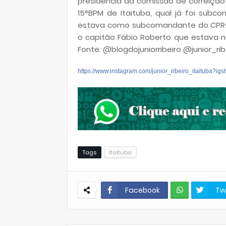
presidência da comissão de correiçã
15°BPM de Itaituba, qual já foi subc
estava como subcomandante do CPR-X,
o capitão Fábio Roberto que estava n
Fonte: @blogdojuniorribeiro @junior_rib
https://www.instagram.com/junior_ribeiro_itaitu
Tags
Itaituba
Facebook
Tw
W
hats