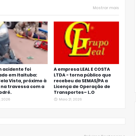
Mostrar mais
 acidente foi
A empresa LEAL E COSTA
ado em Itaituba:
LTDA - torna público que
Bela Vista, próximo à
recebeu da SEMAS/PA a
, na travessa com a
Licença de Operação de
odré.
Transportes– L.O
, 2026
Maio 21, 2026